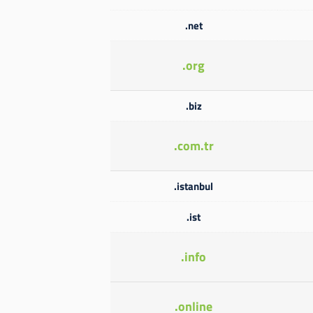
.net
.org
.biz
.com.tr
.istanbul
.ist
.info
.online