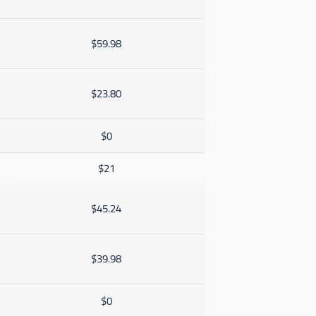
$59.98
$23.80
$0
$21
$45.24
$39.98
$0