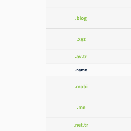
.blog
.xyz
.av.tr
.name
.mobi
.me
.net.tr