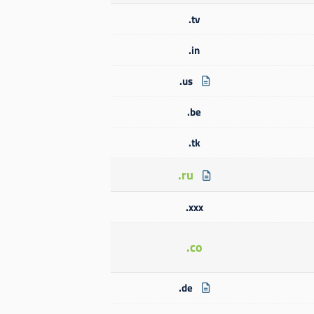
.tv
.in
.us
.be
.tk
.ru
.xxx
.co
.de