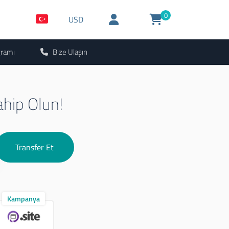
0
USD
gramı
Bize Ulaşın
ahip Olun!
Transfer Et
Kampanya