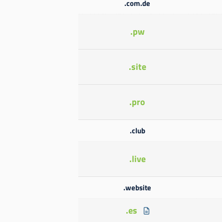
.com.de
.pw
.site
.pro
.club
.live
.website
.es