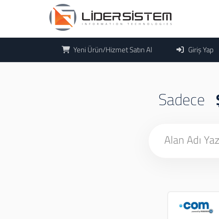
Yeni Ürün/Hizmet Satın Al
Giriş Yap
Sadece