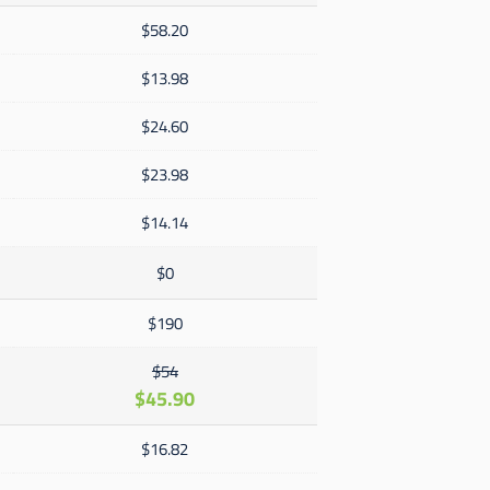
$58.20
$13.98
$24.60
$23.98
$14.14
$0
$190
$54
$45.90
$16.82