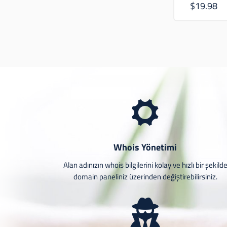
$19.98
Whois Yönetimi
Alan adınızın whois bilgilerini kolay ve hızlı bir şekild
domain paneliniz üzerinden değiştirebilirsiniz.