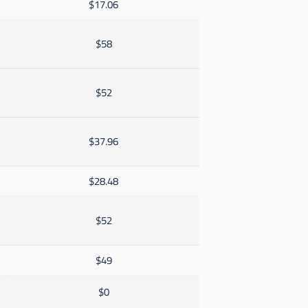
$17.06
$58
$52
$37.96
$28.48
$52
$49
$0